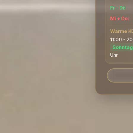
Fr - Di:
Mi + Do:
Warme K
11:00 - 2
Sonntag
Uhr