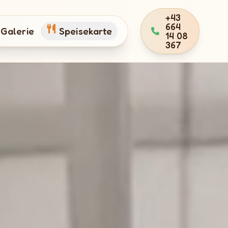
+43
664
Galerie
Speisekarte
14 08
367