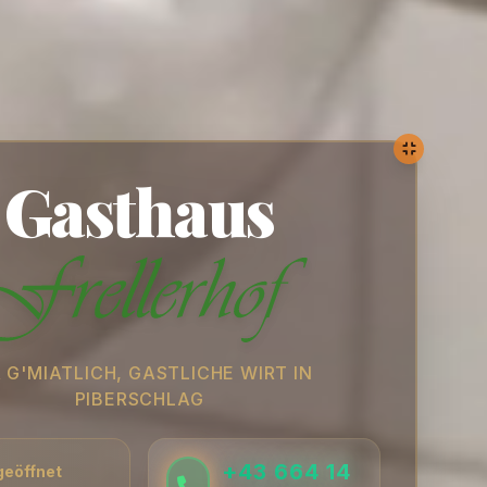
Gasthaus
Logo des Gasthaus Frellerhof, einem tradit
 G'MIATLICH, GASTLICHE WIRT IN
PIBERSCHLAG
+43 664 14
geöffnet